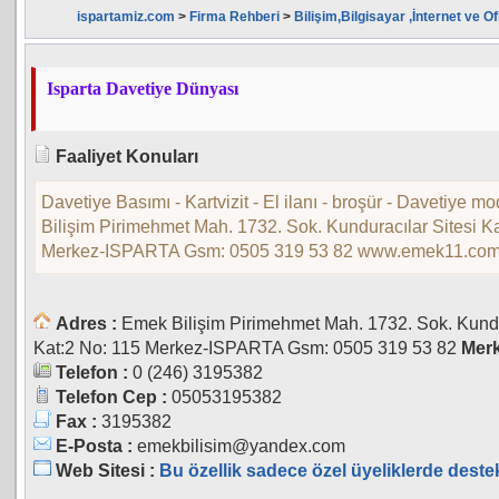
ispartamiz.com
>
Firma Rehberi
>
Bilişim,Bilgisayar ,İnternet ve Of
Isparta Davetiye Dünyası
Faaliyet Konuları
Davetiye Basımı - Kartvizit - El ilanı - broşür - Davetiye m
Bilişim Pirimehmet Mah. 1732. Sok. Kunduracılar Sitesi K
Merkez-ISPARTA Gsm: 0505 319 53 82 www.emek11.co
Adres :
Emek Bilişim Pirimehmet Mah. 1732. Sok. Kundu
Kat:2 No: 115 Merkez-ISPARTA Gsm: 0505 319 53 82
Merk
Telefon :
0 (246) 3195382
Telefon Cep :
05053195382
Fax :
3195382
E-Posta :
emekbilisim@yandex.com
Web Sitesi :
Bu özellik sadece özel üyeliklerde deste