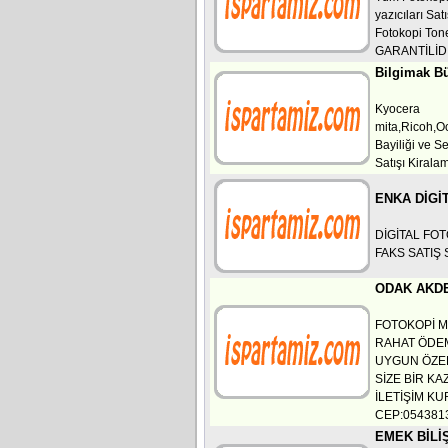
yazıcıları Sa
Fotokopi To
GARANTİLİD
Bilgimak Bü
Kyocera
mita,Ricoh,O
Bayiliği ve S
Satışı Kirala
ENKA DİGİ
DİGİTAL FO
FAKS SATIŞ
ODAK AKDE
FOTOKOPİ MA
RAHAT ÖDEM
UYGUN ÖZEL
SİZE BİR KA
İLETİŞİM K
CEP:054381
EMEK BİLİŞ