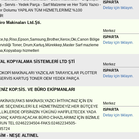
ISPARTA
tış - Servis - Yedek Parça - Sarf Malzeme ve Her Türlü Yazıcı -
Detay için tıklayın.
ner Dolumu YAPILAN TÜM HİZMETLERİMİZ %100
İR
ro Makinaları Ltd.Şti.
Merkez
ISPARTA
ce,hp,Riso,Epson,Samsung,Brother,Xerox,Oki,Canon Bölge
Detay için tıklayın.
ervisliği Toner, Drum,Kartuş,Mürekkep,Master Sarf mazleme
ma,Kopyabaşı hizmetleri
TAL KOPYALAMA SİSTEMLERİ LTD ŞTİ
Merkez
ISPARTA
TOKOPİ MAKİNALARI YAZICILAR TARAYICILAR PLOTTER
Detay için tıklayın.
 SERVİS KARTUŞ TONER OEM YEDEK PARÇA
NİZ KOP.SİS. VE BÜRO EKİPMANLARI
KİNASI,FAKS MAKİNASI,YAZICI İHTİYACINIZ İÇİN EN
Merkez
E SEÇENEKLERİ İLE HİZMETİNİZDEYİZ.HER BÜTÇEYE
ISPARTA
LİKLERDE OFİSİNİZİN YÜKÜNÜ HAFİFLETECEK YADA
Detay için tıklayın.
ZANÇ KAPISI AÇACAK BÜRO CİHAZLARIMIZ İÇİN BİZİMLE
URUN TEL:02462234504-FAKS:02462234505-
35724
İM - NEŞE ALTINEL