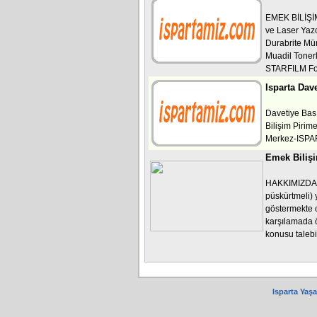
EMEK BİLİŞİM 
ve Laser Yazcı
Durabrite M
Muadil Tonerl
STARFILM Fot
Isparta Dav
Davetiye Basım
Bilişim Pirim
Merkez-ISPA
Emek Biliş
HAKKIMIZDA H
püskürtmeli) 
göstermekte o
karşılamada ö
konusu taleb
Isparta Yaş