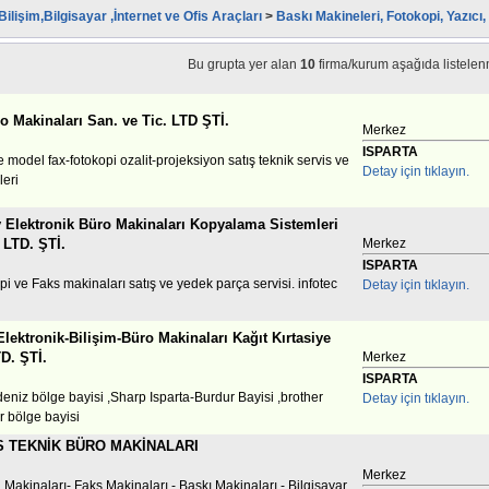
Bilişim,Bilgisayar ,İnternet ve Ofis Araçları
>
Baskı Makineleri, Fotokopi, Yazıcı
Bu grupta yer alan
10
firma/kurum aşağıda listelenm
o Makinaları San. ve Tic. LTD ŞTİ.
Merkez
ISPARTA
model fax-fotokopi ozalit-projeksiyon satış teknik servis ve
Detay için tıklayın.
leri
Elektronik Büro Makinaları Kopyalama Sistemleri
 LTD. ŞTİ.
Merkez
ISPARTA
pi ve Faks makinaları satış ve yedek parça servisi. infotec
Detay için tıklayın.
Elektronik-Bilişim-Büro Makinaları Kağıt Kırtasiye
TD. ŞTİ.
Merkez
ISPARTA
deniz bölge bayisi ,Sharp Isparta-Burdur Bayisi ,brother
Detay için tıklayın.
r bölge bayisi
S TEKNİK BÜRO MAKİNALARI
Merkez
Makinaları- Faks Makinaları - Baskı Makinaları - Bilgisayar