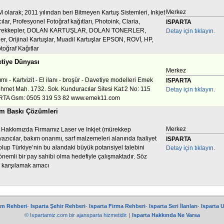
Merkez
olarak; 2011 yılından beri Bitmeyen Kartuş Sistemleri, Inkjet
lar, Profesyonel Fotoğraf kağıtları, Photoink, Claria,
ISPARTA
ürekkepler, DOLAN KARTUŞLAR, DOLAN TONERLER,
Detay için tıklayın.
er, Orijinal Kartuşlar, Muadil Kartuşlar EPSON, ROVİ, HP,
oğraf Kağıtlar
etiye Dünyası
Merkez
ı - Kartvizit - El ilanı - broşür - Davetiye modelleri Emek
ISPARTA
ehmet Mah. 1732. Sok. Kunduracılar Sitesi Kat:2 No: 115
Detay için tıklayın.
RTA Gsm: 0505 319 53 82 www.emek11.com
im Baskı Çözümleri
Merkez
akkımızda Firmamız Laser ve Inkjet (mürekkep
yazıcılar, bakım onarımı, sarf malzemeleri alanında faaliyet
ISPARTA
lup Türkiye’nin bu alandaki büyük potansiyel talebini
Detay için tıklayın.
nemli bir pay sahibi olma hedefiyle çalışmaktadır. Söz
i karşılamak amacı
am Rehberi
-
Isparta Şehir Rehberi
-
Isparta Firma Rehberi
-
Isparta Seri İlanları
-
Isparta 
© Ispartamiz.com bir
ajansparta
hizmetidir. |
Isparta Hakkında Ne Varsa