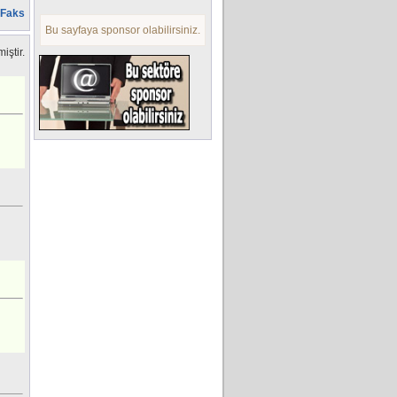
, Faks
Bu sayfaya sponsor olabilirsiniz.
iştir.