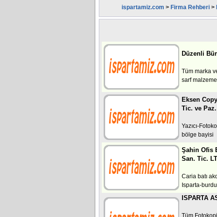
ispartamiz.com
>
Firma Rehberi
>
Düzenli Bür
Tüm marka ve 
sarf malzeme
Eksen Copy 
Tic. ve Paz.
Yazıcı-Fotoko
bölge bayisi
Şahin Ofis 
San. Tic. L
Caria batı ak
Isparta-burdu
ISPARTA A
Tüm Fotokopi 