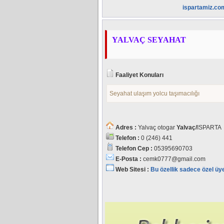
ispartamiz.co
YALVAÇ SEYAHAT
Faaliyet Konuları
Seyahat ulaşım yolcu taşımacılığı
Adres :
Yalvaç otogar
Yalvaç/
ISPARTA
Telefon :
0 (246) 441
Telefon Cep :
05395690703
E-Posta :
cemk0777@gmail.com
Web Sitesi :
Bu özellik sadece özel üy