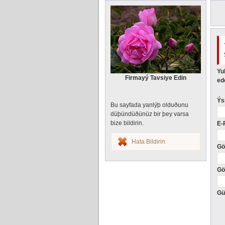
Yu
Firmayý Tavsiye Edin
ede
Ýs
Bu sayfada yanlýþ olduðunu
düþündüðünüz bir þey varsa
bize bildirin.
E-
Hata Bildirin
Gö
Gö
Gü