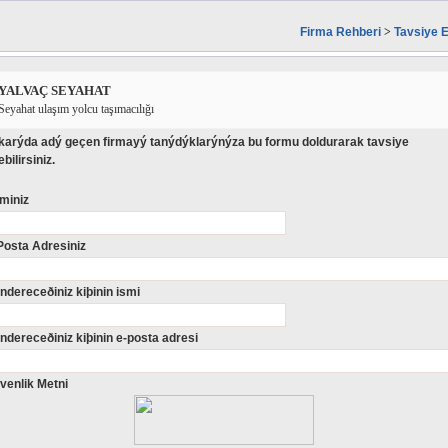
Firma Rehberi
>
Tavsiye E
YALVAÇ SEYAHAT
Seyahat ulaşım yolcu taşımacılığı
karýda adý geçen firmayý tanýdýklarýnýza bu formu doldurarak tavsiye
bilirsiniz.
miniz
Posta Adresiniz
ndereceðiniz kiþinin ismi
ndereceðiniz kiþinin e-posta adresi
venlik Metni