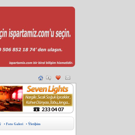
ý
• Foto Galeri
• Ýletiþim