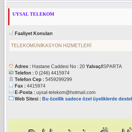
UYSAL TELEKOM
Faaliyet Konuları
TELEKOMÜNİKASYON HİZMETLERİ
Adres :
Hastane Caddesi No : 20
Yalvaç/
ISPARTA
Telefon :
0 (246) 4415974
Telefon Cep :
5459299299
Fax :
4415974
E-Posta :
uysal-telekom@hotmail.com
Web Sitesi :
Bu özellik sadece özel üyeliklerde deste