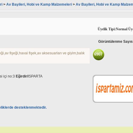
ri
>
Av Bayileri, Hobi ve Kamp Malzemeleri
>
Av Bayileri, Hobi ve Kamp Malzem
Üyelik Tipi:Normal Üy
Görüntülenme Sayıs
v fişeği,havai fişek,av aksesuarları ve giyim,balık
6907
 içi no:3
Eğirdir/
ISPARTA
eliklerde desteklenmektedir.