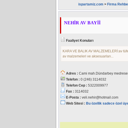
ispartamiz.com
>
Firma Rehbe
NEHİR AV BAYİİ
Faaliyet Konuları
KARA VE BALIK AV MALZEMELERİ:av tüfeği,a
av malzemeleri ve aksesuarları...
Adres :
Cami mah.Dündarbey medresesi
Telefon :
0 (246) 3114032
Telefon Cep :
5322009977
Fax :
3114032
E-Posta :
veli.nehir@hotmail.com
Web Sitesi :
Bu özellik sadece özel üy