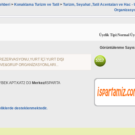
ehberi
>
Konaklama Turizm ve Tatil
>
Turizm, Seyahat ,Tatil Acentaları ve Hac -
Organizasyo
Üyelik Tipi:Normal Üy
Görüntülenme Sayıs
L REZERVASYONU,YURT İÇİ YURT DIŞI
5317
IVE&GRUP ORGANİZASYONLARI...
YBEK APT.KAT2 D3
Merkez/
ISPARTA
eliklerde desteklenmektedir.