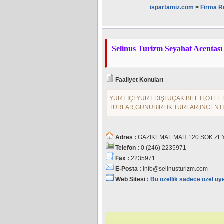
ispartamiz.com
>
Firma R
Selinus Turizm Seyahat Acentası
Faaliyet Konuları
YURT İÇİ YURT DIŞI UÇAK BİLETİ,OTE
TURLAR,GÜNÜBİRLİK TURLAR,INCENT
Adres :
GAZİKEMAL MAH.120 SOK.ZE
Telefon :
0 (246) 2235971
Fax :
2235971
E-Posta :
info@selinusturizm.com
Web Sitesi :
Bu özellik sadece özel üy