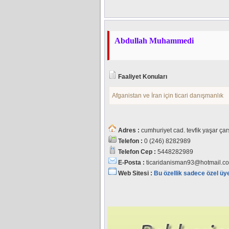
Abdullah Muhammedi
Faaliyet Konuları
Afganistan ve İran için ticari danışmanlık
Adres :
cumhuriyet cad. tevfik yaşar çar
Telefon :
0 (246) 8282989
Telefon Cep :
5448282989
E-Posta :
ticaridanisman93@hotmail.c
Web Sitesi :
Bu özellik sadece özel üy