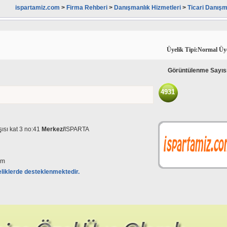
ispartamiz.com
>
Firma Rehberi
>
Danışmanlık Hizmetleri
>
Ticari Danışm
Üyelik Tipi:Normal Üy
Görüntülenme Sayıs
4931
şısı kat 3 no:41
Merkez/
ISPARTA
om
eliklerde desteklenmektedir.