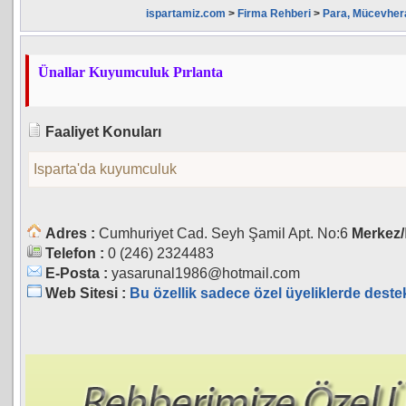
ispartamiz.com
>
Firma Rehberi
>
Para, Mücevhera
Ünallar Kuyumculuk Pırlanta
Faaliyet Konuları
Isparta'da kuyumculuk
Adres :
Cumhuriyet Cad. Seyh Şamil Apt. No:6
Merkez/
Telefon :
0 (246) 2324483
E-Posta :
yasarunal1986@hotmail.com
Web Sitesi :
Bu özellik sadece özel üyeliklerde deste