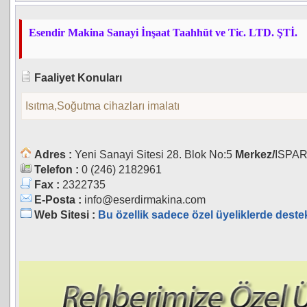
Esendir Makina Sanayi İnşaat Taahhüt ve Tic. LTD. ŞTİ.
Faaliyet Konuları
Isıtma,Soğutma cihazları imalatı
Adres :
Yeni Sanayi Sitesi 28. Blok No:5
Merkez/
ISPA
Telefon :
0 (246) 2182961
Fax :
2322735
E-Posta :
info@eserdirmakina.com
Web Sitesi :
Bu özellik sadece özel üyeliklerde deste