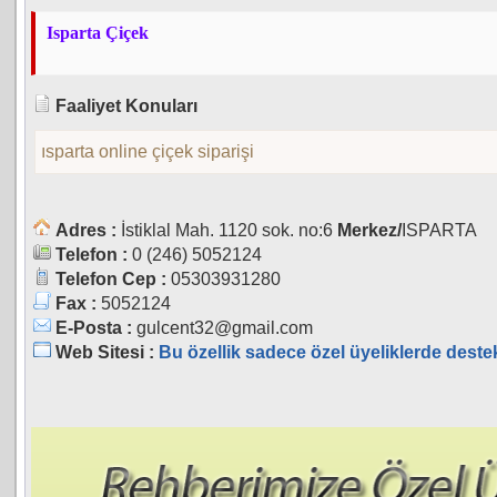
Isparta Çiçek
Faaliyet Konuları
ısparta online çiçek siparişi
Adres :
İstiklal Mah. 1120 sok. no:6
Merkez/
ISPARTA
Telefon :
0 (246) 5052124
Telefon Cep :
05303931280
Fax :
5052124
E-Posta :
gulcent32@gmail.com
Web Sitesi :
Bu özellik sadece özel üyeliklerde deste