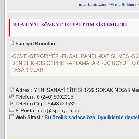
ispartamiz.com
>
Firma Rehberi
>
İSPARİYAL SÖVE VE ISI YALITIM SİSTEMLERİ
Faaliyet Konuları
-SÖVE -STROPİYER -FUGALI PANEL -KAT SİLMES -SÜ
DENİZLİK -DIŞ CEPHE KAPLAMALARI -ÜÇ BOYUTLU 
TASARIMLAR
Adres :
YENİ SANAYİ SİTESİ 3229 SOKAK NO:2/3
Mer
Telefon :
0 (246) 5002015
Telefon Cep :
5448729532
E-Posta :
info@ispariyal.com
Web Sitesi :
Bu özellik sadece özel üyeliklerde deste