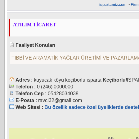
ispartamiz.com
>
Firm
ATILIM TİCARET
Faaliyet Konuları
TIBBİ VE ARAMATİK YAĞLAR ÜRETİMİ VE PAZARLAM
Adres :
kuyucak köyü keçiborlu ısparta
Keçiborlu/
ISPA
Telefon :
0 (246) 0000000
Telefon Cep :
05428034038
E-Posta :
ravci32@gmail.com
Web Sitesi :
Bu özellik sadece özel üyeliklerde deste