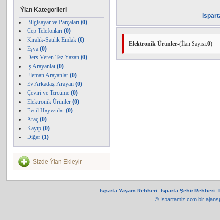
Ýlan Kategorileri
ispar
Bilgisayar ve Parçaları
(
0
)
Cep Telefonları
(
0
)
Kiralık-Satılık Emlak
(
0
)
Elektronik Ürünler-
(İlan Sayisi:
0
)
Eşya
(
0
)
Ders Veren-Tez Yazan
(
0
)
İş Arayanlar
(
0
)
Eleman Arayanlar
(
0
)
Ev Arkadaşı Arayan
(
0
)
Çeviri ve Tercüme
(
0
)
Elektronik Ürünler
(
0
)
Evcil Hayvanlar
(
0
)
Araç
(
0
)
Kayıp
(
0
)
Diğer
(
1
)
Sizde Ýlan Ekleyin
Isparta Yaşam Rehberi
-
Isparta Şehir Rehberi
-
© Ispartamiz.com bir
ajans