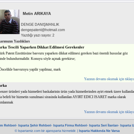
Metin ARIKAYA
DENGE DANIŞMANLIK
dengepatent@hotmail.com
Yazdığı yazı sayısı: 2
arımızın Yazdıkları
rka Tescili Yaparken Dikkat Edilmesi Gerekenler
ürk Patent Enstitüsüne basvuru yaparken dikkat edilmesi gereken bazi önemli hususlar göz
nde bulundurmalidir. Konuyu söyle açmak gerekirse;
Öncelikle basvuruyu yapilir yapilmaz, mark
Yazının devamı okumak için tıklayı
rka
enzer ürünleri yada hizmetleri baskalarinin ürün yada hizmetlerinden ayirt etmek üzere kullanil
a belirli bir hizmetin sunulmasi sirasinda kullanilan AYIRT EDICI ISARET marka olarak
nimlanmak
Yazının devamı okumak için tıklayı
am Rehberi
-
Isparta Şehir Rehberi
-
Isparta Firma Rehberi
-
Isparta Seri İlanları
-
Isparta 
© Ispartamiz.com bir
ajansparta
hizmetidir. |
Isparta Hakkında Ne Varsa