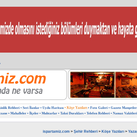
?
arın.
burada.
avantajlardan yararlanın.
eklam verebilir ,sponsor olabilirsiniz.
u haritası
ine ÜCRETSİZ ekleyin.
in doğru adres
 ?
sunuz?
Kıbrıs Pazarı
• Köşe Yazıları
kinlik Rehberi
• Seri İlanlar
• Uydu Haritası
• Foto Galeri
• Gazete Manşetler
czane
• Mahalleler
• İlçeler
• Muhtarlar
• Taksi Durakları
• Telefon Rehberi
• Namaz Vakitleri
ispartamiz.com
>
Şehir Rehberi
>
Köşe Yazıları
>
Yaza