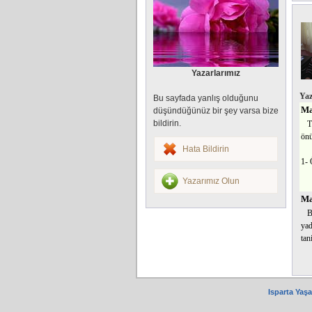
Yazarlarımız
Yaz
Bu sayfada yanlış olduğunu
Ma
düşündüğünüz bir şey varsa bize
bildirin.
T
önü
Hata Bildirin
1- 
Yazarımız Olun
Ma
B
yad
ta
Isparta Yaş