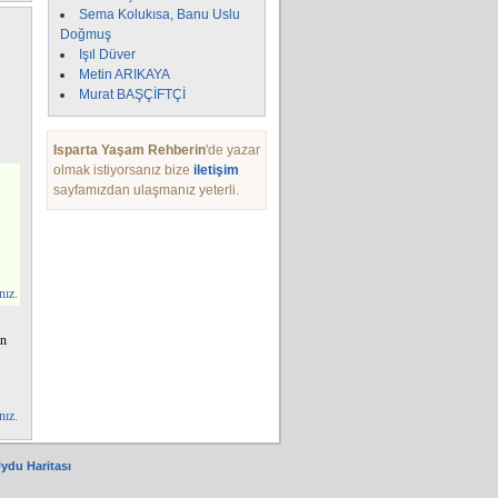
Sema Kolukısa, Banu Uslu
Doğmuş
Işıl Düver
Metin ARIKAYA
Murat BAŞÇİFTÇİ
Isparta Yaşam Rehberin
'de yazar
olmak istiyorsanız bize
iletişim
sayfamızdan ulaşmanız yeterli.
nız.
an
nız.
Uydu Haritası