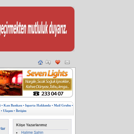
i
• Kan Bankası
• Isparta Hakkında
• Mail Grubu
•
• Ulaşım
• İletişim
Köşe Yazarlarımız
rlar
Halime Şahin