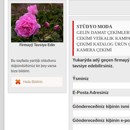
STÜDYO MODA
GELİN DAMAT ÇEKİMLER
CEKİMİ VEİKALIK KAMP
ÇEKİMİ KATALOG ÜRÜN 
Firmayý Tavsiye Edin
KAMERA ÇEKİMİ
Yukarýda adý geçen firmayý
Bu sayfada yanlýþ olduðunu
tavsiye edebilirsiniz.
düþündüðünüz bir þey varsa
bize bildirin.
Ýsminiz
Hata Bildirin
E-Posta Adresiniz
Göndereceðiniz kiþinin ismi
Göndereceðiniz kiþinin e-po