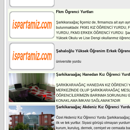
Fkm Ögrenci Yurtları
Şarkikaraağaç İlçemiz de, firmamıza ait ayrı ay
bulunmaktadır. FKM1 KIZ ÖĞRENCİ YURDU,
YURDU, FKM3 ERKEK ÖĞRENCİ YURDU. Şark
Yüksek Okulu ve Lise Dengi okullarımız öğrenci
Şahaloğlu Yüksek Öğrenim Erkek Öğrenc
üniversite yurdu
Şarkikaraağaç Hanedan Kız Öğrenci Yur
ŞARKİKARAAĞAÇ HANEDAN KIZ ÖĞRENCİ 
MERKEZİNDE OLUP ŞARKİKARAAĞAÇ MES
ÖĞRENCİLERİMİZİN BARINMA SORUNUNU E
KONAKLAMA İMKANI SAĞLAMAKTADIR
Şarkikaraağaç Akdeniz Kız Öğrenci Yurd
Özel Akdeniz Kız Öğrenci Yurdu Şarkikaraağaç 'ta
ilk ve tek yurttur. Siyasi görüşü olmayan yurdumu
kurum, kuruluş, dernek, cemiyet ve cemaata bağ