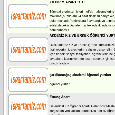
YILDIRIM APART OTEL
Tüm dairelerimizin içleri mutfak malzemelerine 
makinası,buzdolabı,24 saat sıcak su,banyo,wc,tv
bulunmaktadır.Yazlıkçılara 3 ay randevu alınma
edilebilecektir.Dairelerimiz tek oda,iki oda,üç 
hobi bahçesi t
AKDENİZ KIZ VE ERKEK ÖĞRENCİ YUR
Özel Akdeniz Kız ve Erkek Öğrenci Yurtlarımızı
faaliyetlerini, idarecilerini, çalışan personelini
içerisindeki sosyal faaliyetleri, öğrencilerin ne
faydalandıklarını yerinde tespit etmeniz için i
büyük fayda v
şarkikaraağaç akademi öğrenci yurtları
öğrenci yurtları
Ertunç Apart
Gelendost Kız Öğrenci Apartı, Gelendost Mesl
karşısında yeni açılan apartımızla tüm kız öğre