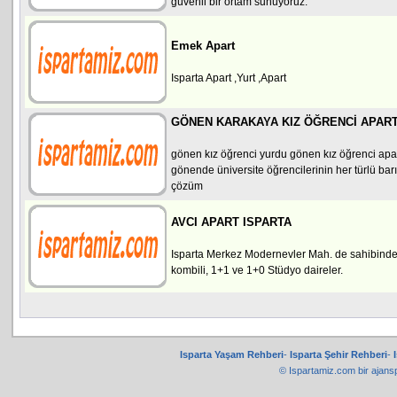
güvenli bir ortam sunuyoruz.
Emek Apart
Isparta Apart ,Yurt ,Apart
GÖNEN KARAKAYA KIZ ÖĞRENCİ APART
gönen kız öğrenci yurdu gönen kız öğrenci apar
gönende üniversite öğrencilerinin her türlü ba
çözüm
AVCI APART ISPARTA
Isparta Merkez Modernevler Mah. de sahibinden k
kombili, 1+1 ve 1+0 Stüdyo daireler.
Isparta Yaşam Rehberi
-
Isparta Şehir Rehberi
-
© Ispartamiz.com bir
ajans