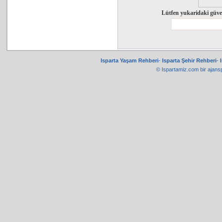
Lütfen yukaridaki güve
Isparta Yaşam Rehberi
-
Isparta Şehir Rehberi
-
© Ispartamiz.com bir
ajans