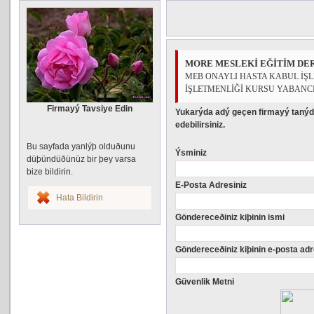
MORE MESLEKİ EĞİTİM DE
MEB ONAYLI HASTA KABUL İŞ
İŞLETMENLİĞİ KURSU YABANCI
Firmayý Tavsiye Edin
Yukarýda adý geçen firmayý tanýd
edebilirsiniz.
Bu sayfada yanlýþ olduðunu
Ýsminiz
düþündüðünüz bir þey varsa
bize bildirin.
E-Posta Adresiniz
Hata Bildirin
Göndereceðiniz kiþinin ismi
Göndereceðiniz kiþinin e-posta adr
Güvenlik Metni