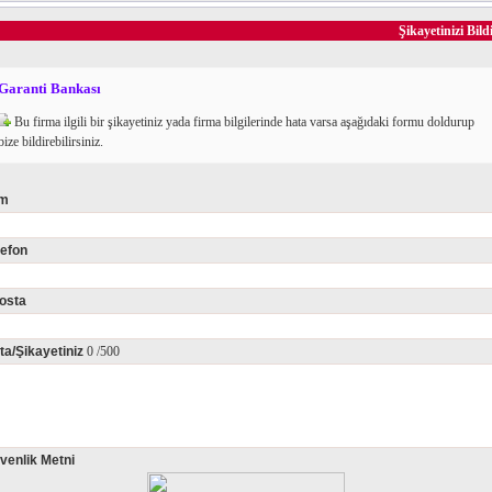
Şikayetinizi Bild
Garanti Bankası
Bu firma ilgili bir şikayetiniz yada firma bilgilerinde hata varsa aşağıdaki formu doldurup
bize bildirebilirsiniz.
im
lefon
osta
ta/Şikayetiniz
0
/500
venlik Metni