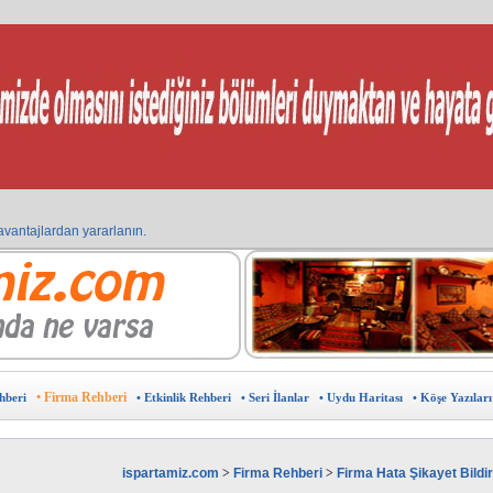
avantajlardan yararlanın.
 ?
in doğru adres
eklam verebilir ,sponsor olabilirsiniz.
burada.
arın.
sunuz?
?
u haritası
ine ÜCRETSİZ ekleyin.
Kıbrıs Pazarı
• Firma Rehberi
hberi
• Etkinlik Rehberi
• Seri İlanlar
• Uydu Haritası
• Köşe Yazıları
ispartamiz.com
>
Firma Rehberi
>
Firma Hata Şikayet Bild