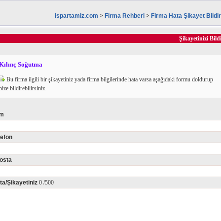
ispartamiz.com
>
Firma Rehberi
>
Firma Hata Şikayet Bild
Şikayetinizi Bild
Kılınç Soğutma
Bu firma ilgili bir şikayetiniz yada firma bilgilerinde hata varsa aşağıdaki formu doldurup
bize bildirebilirsiniz.
im
lefon
osta
ta/Şikayetiniz
0
/500