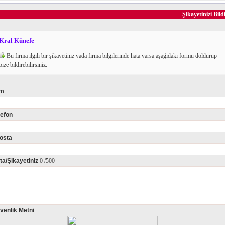
Şikayetinizi Bild
Kral Künefe
Bu firma ilgili bir şikayetiniz yada firma bilgilerinde hata varsa aşağıdaki formu doldurup
bize bildirebilirsiniz.
im
lefon
osta
ta/Şikayetiniz
0
/500
venlik Metni