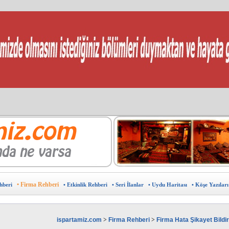
eklam verebilir ,sponsor olabilirsiniz.
u haritası
 ?
ine ÜCRETSİZ ekleyin.
in doğru adres
avantajlardan yararlanın.
?
burada.
arın.
sunuz?
Kıbrıs Pazarı
• Firma Rehberi
hberi
• Etkinlik Rehberi
• Seri İlanlar
• Uydu Haritası
• Köşe Yazıları
ispartamiz.com
>
Firma Rehberi
>
Firma Hata Şikayet Bild