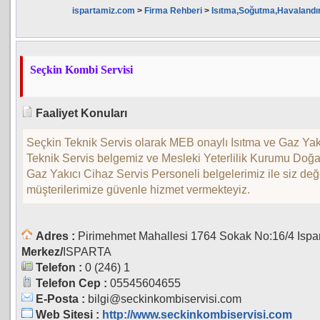
ispartamiz.com
>
Firma Rehberi
>
Isıtma,Soğutma,Havaland
Seçkin Kombi Servisi
Faaliyet Konuları
Seçkin Teknik Servis olarak MEB onaylı Isıtma ve Gaz Yak
Teknik Servis belgemiz ve Mesleki Yeterlilik Kurumu Doğa
Gaz Yakıcı Cihaz Servis Personeli belgelerimiz ile siz değ
müşterilerimize güvenle hizmet vermekteyiz.
Adres :
Pirimehmet Mahallesi 1764 Sokak No:16/4 Ispa
Merkez/
ISPARTA
Telefon :
0 (246) 1
Telefon Cep :
05545604655
E-Posta :
bilgi@seckinkombiservisi.com
Web Sitesi :
http://www.seckinkombiservisi.com