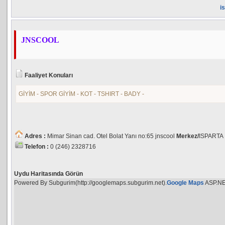
i
JNSCOOL
Faaliyet Konuları
GİYİM - SPOR GİYİM - KOT - TSHIRT - BADY -
Adres :
Mimar Sinan cad. Otel Bolat Yanı no:65 jnscool
Merkez/
ISPARTA
Telefon :
0 (246) 2328716
Uydu Haritasında Görün
Powered By Subgurim(http://googlemaps.subgurim.net).
Google Maps
ASP.N