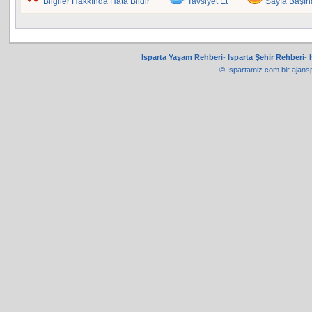
Bilgiler Hakkında Hata Bildir
Tavsiyet Et
Sayfa Başı
Isparta Yaşam Rehberi
-
Isparta Şehir Rehberi
-
© Ispartamiz.com bir
ajans