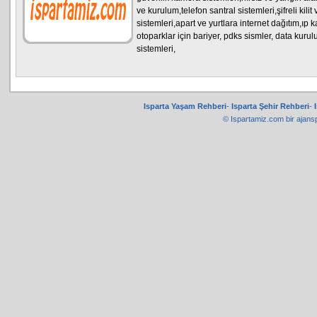
ve kurulum,telefon santral sistemleri,şifreli kilit
sistemleri,apart ve yurtlara internet dağıtım,ıp k
otoparklar için bariyer, pdks sismler, data kuru
sistemleri,
Isparta Yaşam Rehberi
-
Isparta Şehir Rehberi
-
© Ispartamiz.com bir
ajans