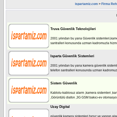
ispartamiz.com
>
Firma Reh
Truva Güvenlik Teknolojileri
2001 yılından bu yana Güvenlik sistemleri,kam
santralleri konusunda uzman kadromuzla hizm
Isparta Güvenlik Sistemleri
2001 yılından bu yana kamera güvenlik sistemle
telefon santralleri konusunda uzman kadromuz
Sistem Güvenlik
Kablolu-kablosuz alarm ,kamera sistemleri ,kartl
,Görüntülü diafon ,3G GSM bakıcı-ev otomasyon
Uzay Digital
güvenlik kamera sistemleri,hırsız ve yangın ala