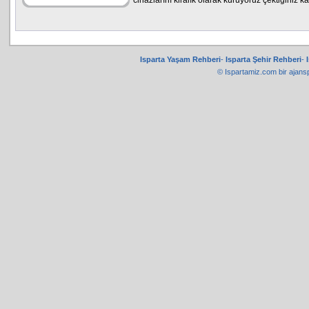
cihazlarını kiralık olarak kuruyoruz çektiğiniz 
Isparta Yaşam Rehberi
-
Isparta Şehir Rehberi
-
© Ispartamiz.com bir
ajans