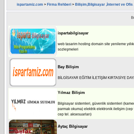
ispartamiz.com
>
Firma Rehberi
>
Bilişim,Bilgisayar ,İnternet ve Ofis
B
ispartabilgisayar
web tasarim hosting domain site yenileme yıllık
sozleşmeleri
Bay Bilişim
BİLGİSAYAR EĞİTİM İLETİŞİM KIRTASİYE DA
Yılmaz Bilişim
Bilgisayar sistemleri, güvenlik sistemleri (ka
parmak okuma) elektrik elektronik iletişim (cep 
cep tel. aksesuarları)
Aytaç Bilgisayar