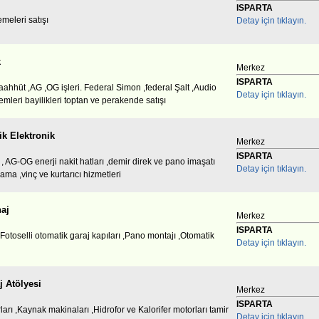
ISPARTA
emeleri satışı
Detay için tıklayın.
k
Merkez
ISPARTA
Taahhüt ,AG ,OG işleri. Federal Simon ,federal Şalt ,Audio
Detay için tıklayın.
mleri bayilikleri toptan ve perakende satışı
ik Elektronik
Merkez
ISPARTA
 , AG-OG enerji nakit hatları ,demir direk ve pano imaşatı
Detay için tıklayın.
ma ,vinç ve kurtarıcı hizmetleri
aj
Merkez
ISPARTA
,Fotoselli otomatik garaj kapıları ,Pano montajı ,Otomatik
Detay için tıklayın.
j Atölyesi
Merkez
ISPARTA
ları ,Kaynak makinaları ,Hidrofor ve Kalorifer motorları tamir
Detay için tıklayın.