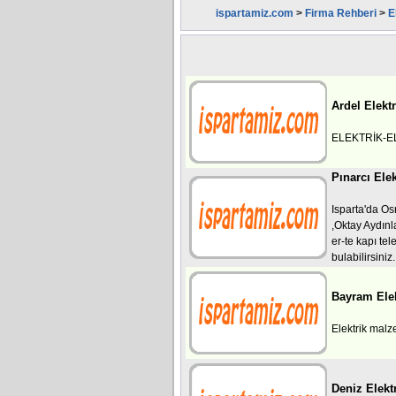
ispartamiz.com
>
Firma Rehberi
>
E
Ardel Elek
ELEKTRİK-E
Pınarcı Elek
Isparta'da Os
,Oktay Aydınla
er-te kapı tel
bulabilirsiniz.
Bayram Elek
Elektrik malze
Deniz Elekt