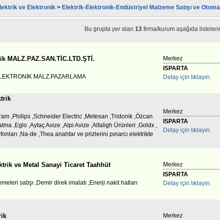
lektrik ve Elektronik
>
Elektrik-Elektronik-Endüstriyel Malzeme Satışı ve Otom
Bu grupta yer alan
13
firma/kurum aşağıda listelenm
trik MALZ.PAZ.SAN.TİC.LTD.ŞTİ.
Merkez
ISPARTA
LEKTRONİK MALZ.PAZARLAMA
Detay için tıklayın.
trik
Merkez
ram ,Philips ,Schneider Electric ,Metesan ,Tridonik ,Özcan
ISPARTA
tma ,Eglo ,Aytaç Avize ,Alpi Avize ,Alfaligh Ürünleri ,Goldx ,
Detay için tıklayın.
efonları ,Na-de ,Thea anahtar ve prizlerini pınarcı elektrikte
trik ve Metal Sanayi Ticaret Taahhüt
Merkez
ISPARTA
meleri satışı ,Demir direk imalatı ,Enerji nakit hatları
Detay için tıklayın.
rik
Merkez