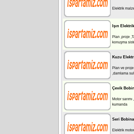
Elektrik malz
Işın Elektri
Plan ,proje ,
konuşma siste
Kuzu Elektr
Plan ve proje
,damlama sula
Çevik Bobin
Motor sarımı 
kumanda
Seri Bobina
Elektrik motor