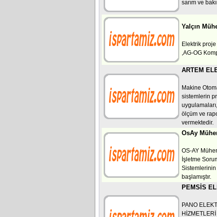
sarım ve bakı
Yalçın Mühe
Elektrik proje
,AG-OG Kompa
ARTEM ELE
Makine Otoma
sistemlerin p
uygulamaları, 
ölçüm ve rapo
vermektedir.
OsAy Mühen
OS-AY Mühendi
İşletme Sorum
Sistemlerini
başlamıştır.
PEMSİS EL
PANO ELEKT
HİZMETLERİ