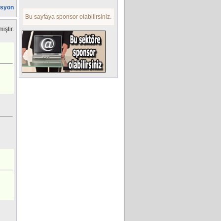
asyon
Bu sayfaya sponsor olabilirsiniz.
iştir.