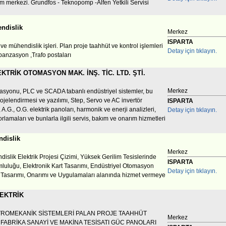
m merkezi. Grundfos - Teknopomp -Alfen Yetkili Servisi
ndislik
Merkez
ISPARTA
 ve mühendislik işleri. Plan proje taahhüt ve kontrol işlemleri
Detay için tıklayın.
nzasyon ,Trafo postaları
KTRİK OTOMASYON MAK. İNŞ. TİC. LTD. ŞTİ.
Merkez
syonu, PLC ve SCADA tabanlı endüstriyel sistemler, bu
rojelendirmesi ve yazılımı, Step, Servo ve AC invertör
ISPARTA
A.G., O.G. elektrik panoları, harmonik ve enerji analizleri,
Detay için tıklayın.
rlamaları ve bunlarla ilgili servis, bakım ve onarım hizmetleri
dislik
Merkez
slik Elektrik Projesi Çizimi, Yüksek Gerilim Tesislerinde
ISPARTA
luluğu, Elektronik Kart Tasarımı, Endüstriyel Otomasyon
Detay için tıklayın.
n Tasarımı, Onarımı ve Uygulamaları alanında hizmet vermeye
EKTRİK
ROMEKANİK SİSTEMLERİ PALAN PROJE TAAHHÜT
Merkez
 FABRİKA SANAYİ VE MAKİNA TESİSATI GÜC PANOLARI