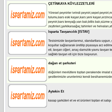
ÇETİNKAYA KÖYLEZZETLERİ
Yöresel peynirler ivrindi peyniri,sepet peynir
tulumu,kars eski kaşarı,kars yeni kaşarı,erzinc
peyniri,kars tereyağı,van balı,bitlis balı,süzme 
zeytinleri,şarkikaraağaç tahinleri ve helvaları,a
Isparta Tavşancılık [ISTAV]
Tesisimizde tavşanlarımız, standartlara uygun, 
koşullar sağlanarak üretilip piyasaya arz edilme
eti, tavşan ciğeri, anaç-damızlık-yavru tavşan te
sağlıklı tavşan eti için bize başvurun.
dağan et şarkuteri
düğünleri mevlütlere toptan perakende imalat s
şesitlerimizle urunlerimiz kendi besihanemizd
Aytekin Et
kasap şarküteri et ve et ürünleri toptan et satışı