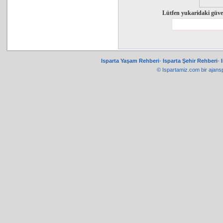
Lütfen yukaridaki güve
Isparta Yaşam Rehberi
-
Isparta Şehir Rehberi
-
© Ispartamiz.com bir
ajans