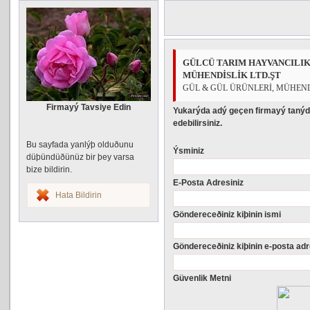
GÜLCÜ TARIM HAYVANCILIK
MÜHENDİSLİK LTD.ŞT
GÜL & GÜL ÜRÜNLERİ, MÜHEN
Firmayý Tavsiye Edin
Yukarýda adý geçen firmayý tanýd
edebilirsiniz.
Bu sayfada yanlýþ olduðunu
Ýsminiz
düþündüðünüz bir þey varsa
bize bildirin.
E-Posta Adresiniz
Hata Bildirin
Göndereceðiniz kiþinin ismi
Göndereceðiniz kiþinin e-posta adr
Güvenlik Metni