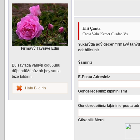
Elit Çanta
Çanta Valiz Kemer Cüzdan Vs
Yukarýda adý geçen firmayý tanýd
Firmayý Tavsiye Edin
edebilirsiniz.
Ýsminiz
Bu sayfada yanlýþ olduðunu
düþündüðünüz bir þey varsa
bize bildirin.
E-Posta Adresiniz
Hata Bildirin
Göndereceðiniz kiþinin ismi
Göndereceðiniz kiþinin e-posta adr
Güvenlik Metni