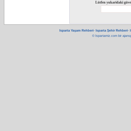
Lütfen yukaridaki güve
Isparta Yaşam Rehberi
-
Isparta Şehir Rehberi
-
© Ispartamiz.com bir
ajans