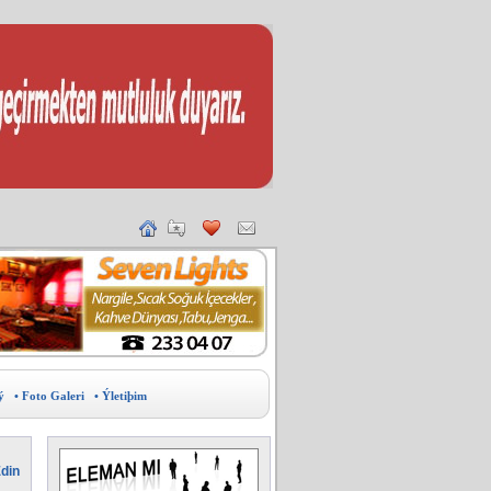
ý
• Foto Galeri
• Ýletiþim
din