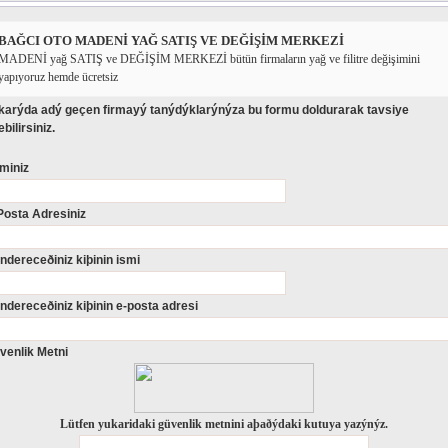
BAĞCI OTO MADENİ YAĞ SATIŞ VE DEĞİŞİM MERKEZİ
MADENİ yağ SATIŞ ve DEĞİŞİM MERKEZİ bütün firmaların yağ ve filitre değişimini
yapıyoruz hemde ücretsiz
karýda adý geçen firmayý tanýdýklarýnýza bu formu doldurarak tavsiye
bilirsiniz.
miniz
Posta Adresiniz
ndereceðiniz kiþinin ismi
ndereceðiniz kiþinin e-posta adresi
venlik Metni
Lütfen yukaridaki güvenlik metnini aþaðýdaki kutuya yazýnýz.