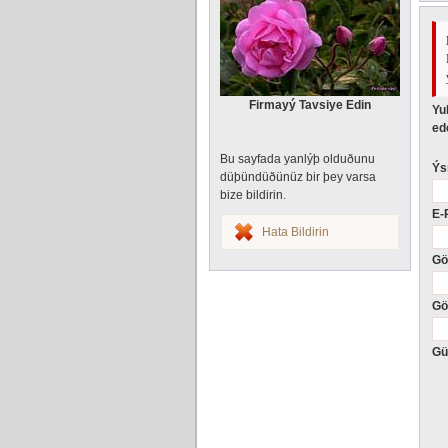
Firmayý Tavsiye Edin
Yu
ede
Bu sayfada yanlýþ olduðunu
Ýs
düþündüðünüz bir þey varsa
bize bildirin.
E-
Hata Bildirin
Gö
Gö
Gü