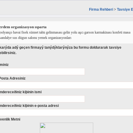
Firma Rehberi
>
Tavsiye E
erdem organizasyon ısparta
polyanço havai fisek sünnet tahtı gelinmasası gelin yolu aşcı garson karmakinası konfeti masa
sandalye sus dügun salonu yemek organizasyonları
karýda adý geçen firmayý tanýdýklarýnýza bu formu doldurarak tavsiye
bilirsiniz.
miniz
Posta Adresiniz
ndereceðiniz kiþinin ismi
ndereceðiniz kiþinin e-posta adresi
venlik Metni