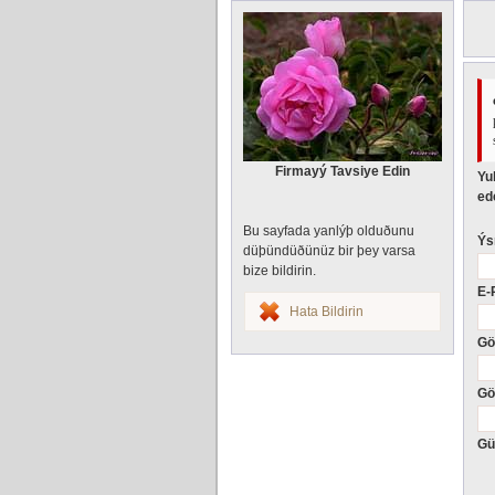
Firmayý Tavsiye Edin
Yu
ede
Bu sayfada yanlýþ olduðunu
Ýs
düþündüðünüz bir þey varsa
bize bildirin.
E-
Hata Bildirin
Gö
Gö
Gü