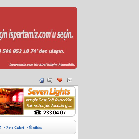
ý
• Foto Galeri
• Ýletiþim