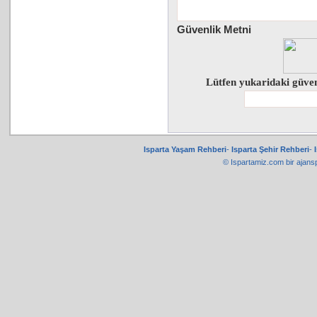
Güvenlik Metni
Lütfen yukaridaki güven
Isparta Yaşam Rehberi
-
Isparta Şehir Rehberi
-
© Ispartamiz.com bir
ajans