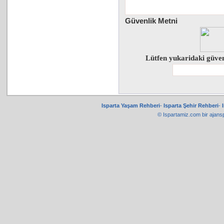
Güvenlik Metni
Lütfen yukaridaki güven
Isparta Yaşam Rehberi
-
Isparta Şehir Rehberi
-
© Ispartamiz.com bir
ajans