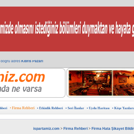
in doğru adres
avantajlardan yararlanın.
 ?
eklam verebilir ,sponsor olabilirsiniz.
u haritası
ine ÜCRETSİZ ekleyin.
sunuz?
arın.
burada.
?
Kıbrıs Pazarı
• Firma Rehberi
hberi
• Etkinlik Rehberi
• Seri İlanlar
• Uydu Haritası
• Köşe Yazıları
ispartamiz.com
>
Firma Rehberi
>
Firma Hata Şikayet Bild