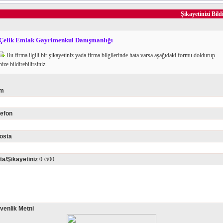
Şikayetinizi Bild
Çelik Emlak Gayrimenkul Danışmanlığı
Bu firma ilgili bir şikayetiniz yada firma bilgilerinde hata varsa aşağıdaki formu doldurup
bize bildirebilirsiniz.
im
lefon
osta
ta/Şikayetiniz
0
/500
venlik Metni