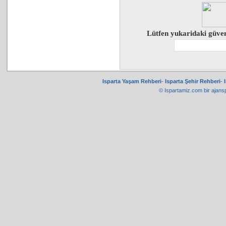
Lütfen yukaridaki güven
Isparta Yaşam Rehberi
-
Isparta Şehir Rehberi
-
© Ispartamiz.com bir
ajans