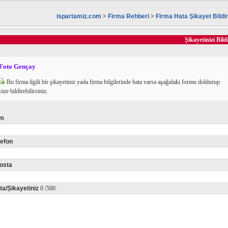
ispartamiz.com
>
Firma Rehberi
>
Firma Hata Şikayet Bild
Şikayetinizi Bild
Foto Gençay
Bu firma ilgili bir şikayetiniz yada firma bilgilerinde hata varsa aşağıdaki formu doldurup
bize bildirebilirsiniz.
im
lefon
osta
ta/Şikayetiniz
0
/500