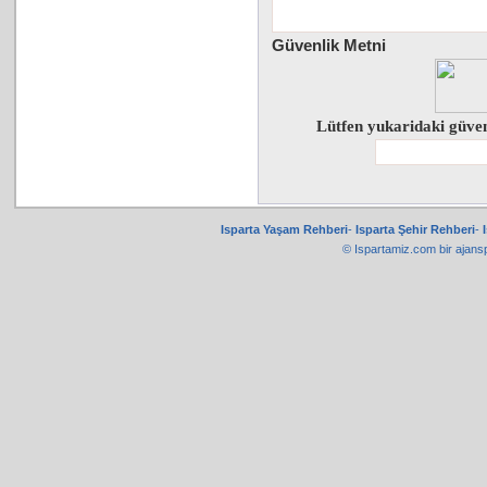
Güvenlik Metni
Lütfen yukaridaki güven
Isparta Yaşam Rehberi
-
Isparta Şehir Rehberi
-
© Ispartamiz.com bir
ajans