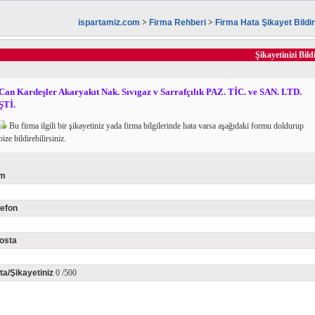
ispartamiz.com
>
Firma Rehberi
>
Firma Hata Şikayet Bild
Şikayetinizi Bild
Can Kardeşler Akaryakıt Nak. Sıvıgaz v Sarrafçılık PAZ. TİC. ve SAN. LTD.
ŞTİ.
Bu firma ilgili bir şikayetiniz yada firma bilgilerinde hata varsa aşağıdaki formu doldurup
bize bildirebilirsiniz.
im
lefon
osta
ta/Şikayetiniz
0
/500