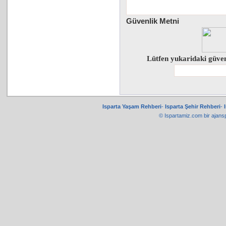
Güvenlik Metni
Lütfen yukaridaki güven
Isparta Yaşam Rehberi
-
Isparta Şehir Rehberi
-
© Ispartamiz.com bir
ajans