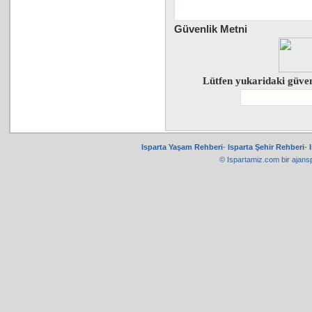
Güvenlik Metni
Lütfen yukaridaki güven
Isparta Yaşam Rehberi
-
Isparta Şehir Rehberi
-
© Ispartamiz.com bir
ajans