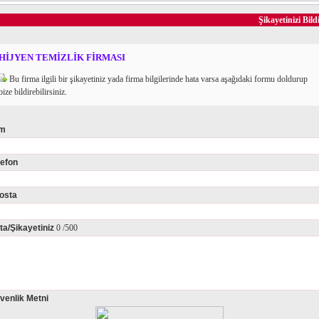
Şikayetinizi Bild
HİJYEN TEMİZLİK FİRMASI
Bu firma ilgili bir şikayetiniz yada firma bilgilerinde hata varsa aşağıdaki formu doldurup
bize bildirebilirsiniz.
im
lefon
osta
ta/Şikayetiniz
0
/500
venlik Metni