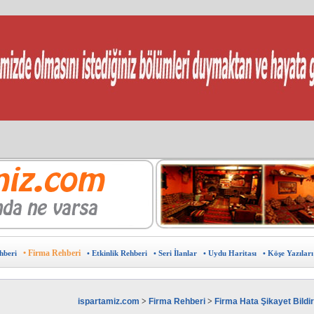
sunuz?
 ?
ine ÜCRETSİZ ekleyin.
avantajlardan yararlanın.
?
in doğru adres
eklam verebilir ,sponsor olabilirsiniz.
arın.
u haritası
burada.
Kıbrıs Pazarı
• Firma Rehberi
hberi
• Etkinlik Rehberi
• Seri İlanlar
• Uydu Haritası
• Köşe Yazıları
ispartamiz.com
>
Firma Rehberi
>
Firma Hata Şikayet Bild