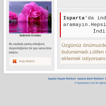
Isparta
'da in
aramayın.Heps
İndi
İndirimli Ürünler
Bu sayfada yanlış olduğunu
Üzgünüz önümuzdeki 
düşündüğünüz bir şey varsa bize
bulunamadı.Lütfen d
bildirin.
eklemek istiyorsan
Hata Bildirin
Isparta Yaşam Rehberi
-
Isparta Şehir Rehberi
-
© Ispartamiz.com bir
ajans